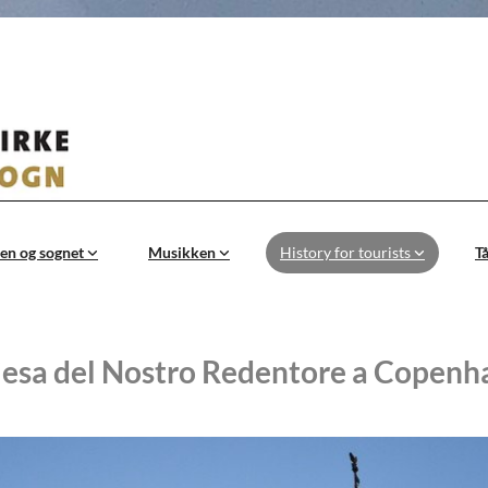
en og sognet
Musikken
History for tourists
T
iesa del Nostro Redentore a Copen