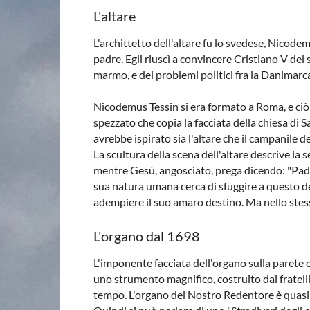
L'altare
L'archittetto dell'altare fu lo svedese, Nicode
padre. Egli riuscì a convincere Cristiano V del
marmo, e dei problemi politici fra la Danimarca 
Nicodemus Tessin si era formato a Roma, e ciò 
spezzato che copia la facciata della chiesa di
avrebbe ispirato sia l'altare che il campanile 
La scultura della scena dell'altare descrive la
mentre Gesù, angosciato, prega dicendo: "Padre 
sua natura umana cerca di sfuggire a questo des
adempiere il suo amaro destino. Ma nello stess
L'organo dal 1698
L'imponente facciata dell'organo sulla parete 
uno strumento magnifico, costruito dai fratell
tempo. L'organo del Nostro Redentore è quasi l'u