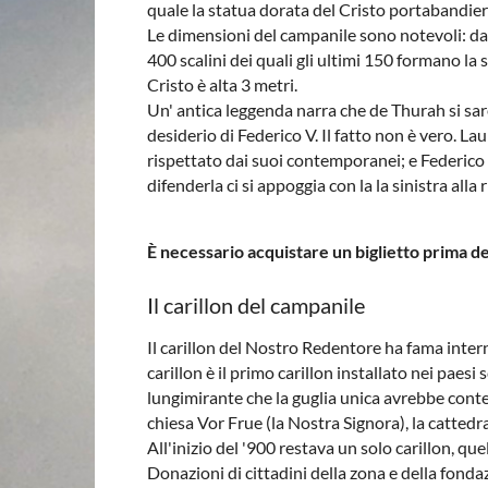
quale la statua dorata del Cristo portabandiera
Le dimensioni del campanile sono notevoli: dall
400 scalini dei quali gli ultimi 150 formano la 
Cristo è alta 3 metri.
Un' antica leggenda narra che de Thurah si sar
desiderio di Federico V. Il fatto non è vero. L
rispettato dai suoi contemporanei; e Federico 
difenderla ci si appoggia con la la sinistra alla 
È necessario acquistare un biglietto prima de
Il carillon del campanile
Il carillon del Nostro Redentore ha fama interna
carillon è il primo carillon installato nei paes
lungimirante che la guglia unica avrebbe conte
chiesa Vor Frue (la Nostra Signora), la catted
All'inizio del '900 restava un solo carillon, que
Donazioni di cittadini della zona e della fonda