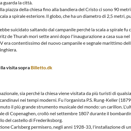
 guarda la città.
a piazza della chiesa fino alla bandiera del Cristo ci sono 90 metri
scala a spirale esteriore. Il globo, che ha un diametro di 2,5 metri,
ebbe suicidato saltando dal campanile perché la scala a spirale fu 
auritz de Thurah morì sette anni dopo l'inaugurazione a casa sua ne
V era contentissimo del nuovo campanile e segnale marittimo della su
ringhiera.
lla visita sopra
Billetto.dk
zionale, sia perché la chiesa viene visitata da più turisti di qualsia
i scandinavi nei tempi moderni. Fu l'organista P.S. Rung-Keller (1879
nuto il più grande strumento musicale del mondo: un carillon. L'ul
rale di Copenaghen, crollò nel settembre 1807 durante il bombardime
llo del castello di Frederiksborg.
zione Carlsberg permisero, negli anni 1928-33, l'installazione di un