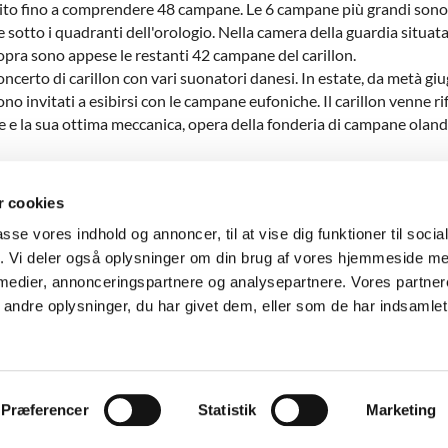
ndito fino a comprendere 48 campane. Le 6 campane più grandi sono 
sotto i quadranti dell'orologio. Nella camera della guardia situata 
sopra sono appese le restanti 42 campane del carillon.
ncerto di carillon con vari suonatori danesi. In estate, da metà giu
ono invitati a esibirsi con le campane eufoniche. Il carillon venne
 e la sua ottima meccanica, opera della fonderia di campane olande
 cookies
passe vores indhold og annoncer, til at vise dig funktioner til soci
fik. Vi deler også oplysninger om din brug af vores hjemmeside m
nnæ Gade 29, 1416 København K
CVR: 10266017 GLN/EAN: 579800

 medier, annonceringspartnere og analysepartnere. Vores partne
ndre oplysninger, du har givet dem, eller som de har indsamlet 
Log på ChurchDesk
Præferencer
Statistik
Marketing