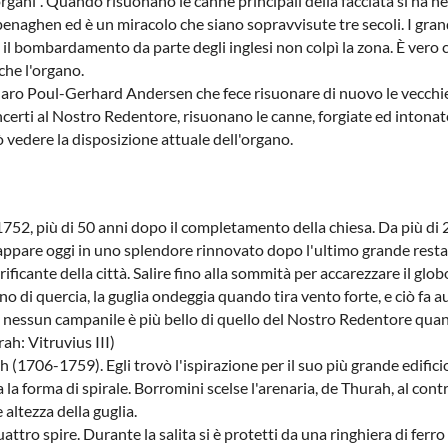
organi". Quando risuonano le canne principali della facciata si ha n
naghen ed è un miracolo che siano sopravvisute tre secoli. I grand
 il bombardamento da parte degli inglesi non colpì la zona. È vero ch
che l'organo.
aro Poul-Gerhard Andersen che fece risuonare di nuovo le vecchie 
 concerti al Nostro Redentore, risuonano le canne, forgiate ed into
 vedere la disposizione attuale dell'organo.
752, più di 50 anni dopo il completamento della chiesa. Da più di 2
appare oggi in uno splendore rinnovato dopo l'ultimo grande restau
rrificante della città. Salire fino alla sommità per accarezzare il g
gno di quercia, la guglia ondeggia quando tira vento forte, e ciò fa 
nessun campanile è più bello di quello del Nostro Redentore quando
ah: Vitruvius III)
 (1706-1759). Egli trovò l'ispirazione per il suo più grande edifici
la forma di spirale. Borromini scelse l'arenaria, de Thurah, al contra
 altezza della guglia.
uattro spire. Durante la salita si è protetti da una ringhiera di fer