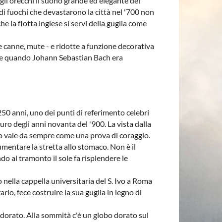
egli orecchi il suono grande ed elegante del
i fuochi che devastarono la città nel '700 non
e la flotta inglese si servì della guglia come
canne, mute - e ridotte a funzione decorativa
nate quando Johann Sebastian Bach era
50 anni, uno dei punti di referimento celebri
ro degli anni novanta del '900. La vista dalla
lobo vale da sempre come una prova di coraggio.
aumentare la stretta allo stomaco. Non è il
 al tramonto il sole fa risplendere le
o nella cappella universitaria del S. Ivo a Roma
rio, fece costruire la sua guglia in legno di
ro dorato. Alla sommità c'è un globo dorato sul