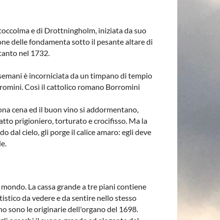
 Stoccolma e di Drottningholm, iniziata da suo
ione delle fondamenta sotto il pesante altare di
ltanto nel 1732.
etsemani è incorniciata da un timpano di tempio
rromini. Così il cattolico romano Borromini
buona cena ed il buon vino si addormentano,
tto prigioniero, torturato e crocifisso. Ma la
dal cielo, gli porge il calice amaro: egli deve
e.
l mondo. La cassa grande a tre piani contiene
istico da vedere e da sentire nello stesso
ano sono le originarie dell'organo del 1698.