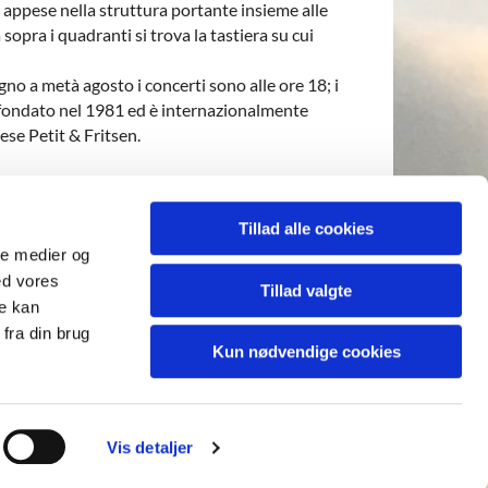
appese nella struttura portante insieme alle
sopra i quadranti si trova la tastiera su cui
gno a metà agosto i concerti sono alle ore 18; i
 rifondato nel 1981 ed è internazionalmente
se Petit & Fritsen.
Tillad alle cookies
ale medier og
ed vores
0859692
info@vorfrelserskirke.dk

Tillad valgte
re kan
fra din brug
Kun nødvendige cookies
Vis detaljer