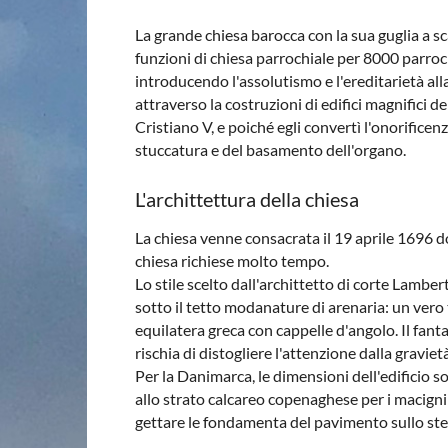
La grande chiesa barocca con la sua guglia a s
funzioni di chiesa parrochiale per 8000 parrochi
introducendo l'assolutismo e l'ereditarietà all
attraverso la costruzioni di edifici magnifici d
Cristiano V, e poiché egli convertì l'onorificen
stuccatura e del basamento dell'organo.
L'archittettura della chiesa
La chiesa venne consacrata il 19 aprile 1696 d
chiesa richiese molto tempo.
Lo stile scelto dall'archittetto di corte Lambe
sotto il tetto modanature di arenaria: un vero
equilatera greca con cappelle d'angolo. Il fan
rischia di distogliere l'attenzione dalla graviet
Per la Danimarca, le dimensioni dell'edificio 
allo strato calcareo copenaghese per i macigni
gettare le fondamenta del pavimento sullo ste