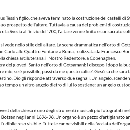
mus Tessin figlio, che aveva terminato la costruzione dei castelli di
 suo prospetto dell'altare. Tuttavia a causa dei problemi di costruz
e la Svezia all'inizio del '700, l'altare venne finito e consacrato so
si vede nello stile dell'altare. La scena drammatica nell'orto di G
 San Carlo alle Quattro Fontane a Roma, realizzata da Francesco Bo
della chiesa arciluterana, il Nostro Redentore, a Copenaghen.
 sera del giovedi Santo nell'orto di Getsamani: i discepoli dopo la 
mio, se è possibile, passi da me questo calice". Gesù sa che sarà fa
tino. Dio gli risponde attraverso due segnali. Un angelo, scendendo 
o tempo un altro angelo dietro di lui lo sostiene: un angelo custod
ovest della chiesa è uno degli strumenti musicali più fotografati ne
i Botzen negli anni 1696-98. Un organo è un pezzo d'artigianato art
dibile reso visibile. Tutte le canne visibili della facciata dell'org