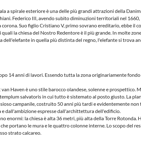
cala a spirale esteriore è una delle più grandi attrazioni della Dan
ani. Federico III, avendo subito diminuzioni territoriali nel 1660, ra
a corona. Suo figlio Cristiano V, primo sovrano ereditario, ebbe il 
ei quali la chiesa del Nostro Redentore è il più grande. In molte zon
za dell'elefante in quella più distinta del regno, l'elefante si trov
opo 14 anni di lavori. Essendo tutta la zona originariamente fondo
rt van Haven è uno stile barocco olandese, solenne e prospettico. M
 templum salvatoris in cui tutto è sistemato al posto giusto. La pla
tasioso campanile, costruito 50 anni più tardi e evidentemente non
à e dall'ambizione espresse dall'archittettura dell'edificio.
sono enormi: la chiesa è alta 36 metri, più alta della Torre Rotonda
 che portano le mura e le quattro colonne interne. Lo scopo del res
sso strato calcareo.