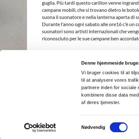
guglia. Più tardi questo carillon venne ingra
campane mobili, che si trovano dietro le botole 
suona il suonatore e nella lanterna aperta di 
Durante l'anno ogni sabato alle ore16 c'è un co
suonatori sono artisti internazionali che veng
riconosciuto per le sue campane ben accordate
Denne hjemmeside bruger
Vi bruger cookies til at til
til at analysere vores tra
Vor Frelsers Kirke · Sankt A

partnere inden for sociale
kombinere disse data med a
af deres tjenester.
S
Nødvendig
a
m