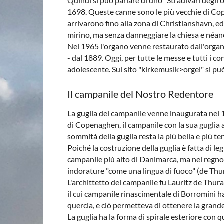
Quindi si può parlare di uno "Stradivari degli 
1698. Queste canne sono le più vecchie di Cope
arrivarono fino alla zona di Christianshavn, ed
mirino, ma senza danneggiare la chiesa e néan
Nel 1965 l'organo venne restaurato dall'organ
- dal 1889. Oggi, per tutte le messe e tutti i
adolescente. Sul sito "kirkemusik>orgel" si può
Il campanile del Nostro Redentore
La guglia del campanile venne inaugurata nel 1
di Copenaghen, il campanile con la sua guglia 
sommità della guglia resta la più bella e più te
Poiché la costruzione della guglia è fatta di le
campanile più alto di Danimarca, ma nel regno 
indorature "come una lingua di fuoco" (de Thur
L'archittetto del campanile fu Lauritz de Thurah
il cui campanile rinascimentale di Borromini ha 
quercia, e ciò permetteva di ottenere la grande
La guglia ha la forma di spirale esteriore con q