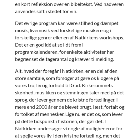
en kort refleksion over en bibeltekst. Ved nadveren
anvendes saft i stedet for vin.
Det øvrige program kan være stilhed og dæmpet
musik, livemusik ved forskellige musikere og i
forskellige genrer eller en af Natkirkens workshops.
Det er en god idé at se lidt frem i
programkalenderen, for enkelte aktiviteter har
begrænset deltagerantal og kræver tilmelding.
Alt, hvad der foregår i Natkirken, er en del af den
store samtale, som forsøger at gøre os klogere på
vores tro, liv og forhold til Gud. Kirkerummets
skønhed, musikken og stemningen taler med på det
sprog, der lever gennem de kristne fortællinger. I
mere end 2000 år er de blevet brugt, læst, fortalt og
fortolket af mennesker. Lige nu er det os, som lever
på dette tidspunkt i historien, der gør det. I
Natkirken undersøger vi nogle af mulighederne for
at spejle vores liv i den kristne fortælling, men det