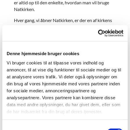
er altid op til den enkelte, hvordan man vil bruge
Natkirken.
Hver gang, vi åbner Natkirken, er der en af kirkens
præster og nogle af Natkirkens frivillige til stede.
Spørg os, hvis der er noget, du gerne vil vide mere
om. Du kan altid få en samtale med en præst.
Denne hjemmeside bruger cookies
Fast program:
Vi bruger cookies til at tilpasse vores indhold og
Kl. 19.00: Natkirken åbner
annoncer, til at vise dig funktioner til sociale medier og til
at analysere vores trafik. Vi deler også oplysninger om
KL. 19.00: Musik, workshops, stilhed - eller hvad
din brug af vores hjemmeside med vores partnere inden
der ellers er på aftenens program
for sociale medier, annonceringspartnere og
KL. 21.00: Nadverandagt
analysepartnere. Vores partnere kan kombinere disse
data med andre oplysninger, du har givet dem, eller som
Hvis du gerne vil have, at din bøn skal indgå i
den fælles Nadverandagt, kan du skrive den
de har indsamlet fra din brug af deres tjenester.
ned på papir og lægge den i krukken med
bønner til oplæsning.
S