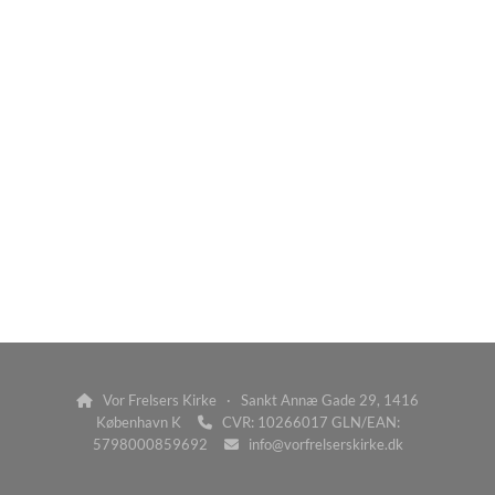
Vor Frelsers Kirke · Sankt Annæ Gade 29, 1416

København K
CVR: 10266017 GLN/EAN:

5798000859692
info@vorfrelserskirke.dk
