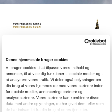
Denne hjemmeside bruger cookies
Contact information
Vi bruger cookies til at tilpasse vores indhold og
annoncer, til at vise dig funktioner til sociale medier og til
at analysere vores trafik. Vi deler også oplysninger om
E.-mail:
taarn@vorfrelserskirke.dk
din brug af vores hjemmeside med vores partnere inden
for sociale medier, annonceringspartnere og
Phone: + 45 41 66 63 57
analysepartnere. Vores partnere kan kombinere disse
Address: Sankt Annæ Gade 29, 1416 København K
data med andre oplysninger, du har givet dem, eller som
de har indsamlet fra din brug af deres tjenester.