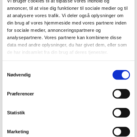
Vi bruger cookies til at tilpasse vores indhold og
Tårnet
annoncer, til at vise dig funktioner til sociale medier og til
at analysere vores trafik. Vi deler også oplysninger om
din brug af vores hjemmeside med vores partnere inden
for sociale medier, annonceringspartnere og
analysepartnere. Vores partnere kan kombinere disse
Åbningstider, booking og priser
data med andre oplysninger, du har givet dem, eller som
Kontaktinformation
de har indsamlet fra din brug af deres tjenester.
Værd at vide inden dit besøg
S
Vejrmæssige forhold
Nødvendig
a
m
Afbestillingspolitik
t
Præferencer
Skoler og institutioner
y
k
Solnedgangsture
k
Statistik
Kirkens åbningstider
e
v
Marketing
a