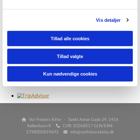
l
g
Vis detaljer
Tillad alle cookies
Tillad valgte
Kun nødvendige cookies
Vor Frelsers Kirke · Sankt Annæ Gade 29, 1416

København K
CVR: 10266017 GLN/EAN:

5798000859692
info@vorfrelserskirke.dk
