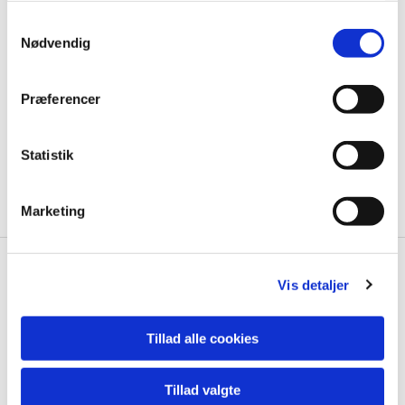
S
Nødvendig
a
m
t
Præferencer
y
k
k
Statistik
e
v
Marketing
a
l
g
Vis detaljer
Nyheder fra Vor Frelsers Kirke

Tillad alle cookies
Tillad valgte