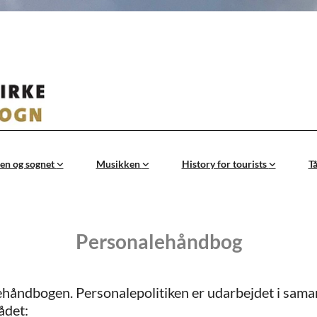
en og sognet
Musikken
History for tourists
T
Personalehåndbog
ehåndbogen. Personalepolitiken er udarbejdet i sam
ådet: