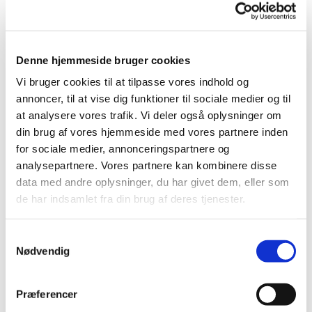
allerede skrevet på den store danske Vitruvius (et
atlas over kongelige bygninger i Danmark), og han
havde tegnet mange store bygningsværker i
senbarokken, men Vor Frelsers spir blev hans
Denne hjemmeside bruger cookies
hovedværk.
Vi bruger cookies til at tilpasse vores indhold og
annoncer, til at vise dig funktioner til sociale medier og til
"Himmelstigen"
at analysere vores trafik. Vi deler også oplysninger om
din brug af vores hjemmeside med vores partnere inden
Filminstruktøren Niels Vest lavede i 1997 den
for sociale medier, annonceringspartnere og
prisbelønnede dokumentarfilm "Himmelstigen",
analysepartnere. Vores partnere kan kombinere disse
som beskriver de Thurahs liv og arbejde med
tårnets bygning.
data med andre oplysninger, du har givet dem, eller som
de har indsamlet fra din brug af deres tjenester.
Se den på
http://www.vestfilm.dk/himmelstigen/himmelstige
S
n.html
Nødvendig
a
m
Konstruktionen
t
Præferencer
y