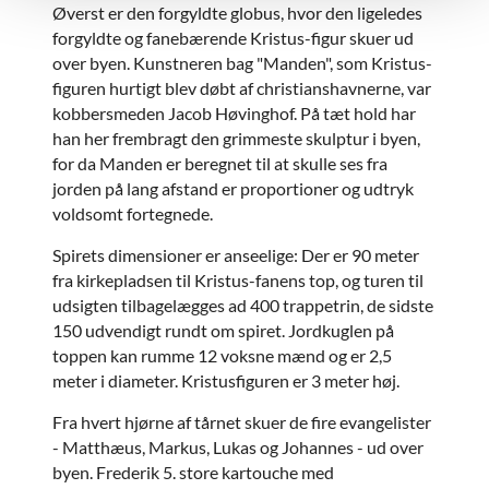
Øverst er den forgyldte globus, hvor den ligeledes
forgyldte og fanebærende Kristus-figur skuer ud
over byen. Kunstneren bag "Manden", som Kristus-
figuren hurtigt blev døbt af christianshavnerne, var
kobbersmeden Jacob Høvinghof. På tæt hold har
han her frembragt den grimmeste skulptur i byen,
for da Manden er beregnet til at skulle ses fra
jorden på lang afstand er proportioner og udtryk
voldsomt fortegnede.
Spirets dimensioner er anseelige: Der er 90 meter
fra kirkepladsen til Kristus-fanens top, og turen til
udsigten tilbagelægges ad 400 trappetrin, de sidste
150 udvendigt rundt om spiret. Jordkuglen på
toppen kan rumme 12 voksne mænd og er 2,5
meter i diameter. Kristusfiguren er 3 meter høj.
Fra hvert hjørne af tårnet skuer de fire evangelister
- Matthæus, Markus, Lukas og Johannes - ud over
byen. Frederik 5. store kartouche med