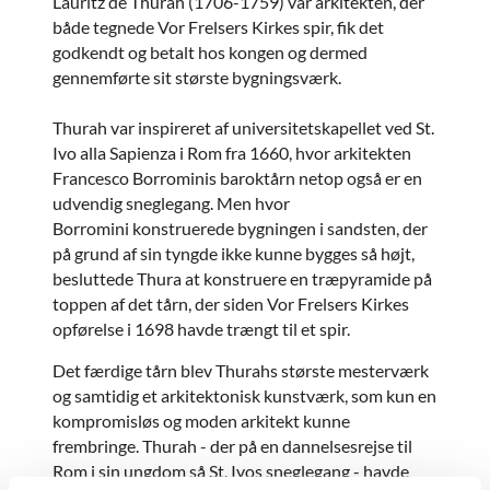
Lauritz de Thurah (1706-1759) var arkitekten, der
både tegnede Vor Frelsers Kirkes spir, fik det
godkendt og betalt hos kongen og dermed
gennemførte sit største bygningsværk.
Thurah var inspireret af universitetskapellet ved St.
Ivo alla Sapienza i Rom fra 1660, hvor arkitekten
Francesco Borrominis baroktårn netop også er en
udvendig sneglegang. Men hvor
Borromini konstruerede bygningen i sandsten, der
på grund af sin tyngde ikke kunne bygges så højt,
besluttede Thura at konstruere en træpyramide på
toppen af det tårn, der siden Vor Frelsers Kirkes
opførelse i 1698 havde trængt til et spir.
Det færdige tårn blev Thurahs største mesterværk
og samtidig et arkitektonisk kunstværk, som kun en
kompromisløs og moden arkitekt kunne
frembringe. Thurah - der på en dannelsesrejse til
Rom i sin ungdom så St. Ivos sneglegang - havde