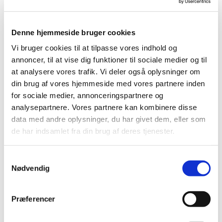
midlertidigt af sikkerhedsmæssige grunde.
Vi anbefaler at du møder 5 minutter før den
Denne hjemmeside bruger cookies
bookede tid. Vi forventer at dit besøg varer 30-45
Vi bruger cookies til at tilpasse vores indhold og
minutter.
annoncer, til at vise dig funktioner til sociale medier og til
at analysere vores trafik. Vi deler også oplysninger om
din brug af vores hjemmeside med vores partnere inden
Forudgående booking
for sociale medier, annonceringspartnere og
analysepartnere. Vores partnere kan kombinere disse
Vi anbefaler forudgående booking her eller på
data med andre oplysninger, du har givet dem, eller som
Billetto.dk
grundet tårnets begrænsede kapacitet
de har indsamlet fra din brug af deres tjenester.
og mange besøgende. Ved forudgående booking
kan man sikre sig en plads i tårnet til et selvvalgt
og ønsket tidspunkt.
S
Nødvendig
a
Ved ankomst uden billet i travle perioder gør vi
m
opmærksom på, at tårnpersonalet kan påkræve
t
online booking for at få adgang til tårnet.
Præferencer
y
Følgende gør sig gældende:
k