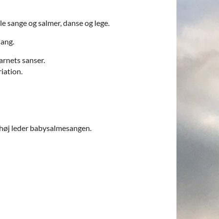
e sange og salmer, danse og lege.
sang.
arnets sanser.
riation.
erhøj leder babysalmesangen.