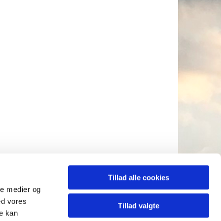
Tillad alle cookies
ale medier og
ed vores
0859692
info@vorfrelserskirke.dk

Tillad valgte
re kan