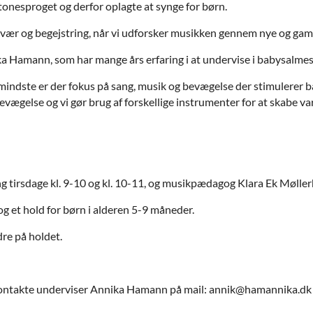
 tonesproget og derfor oplagte at synge for børn.
vær og begejstring, når vi udforsker musikken gennem nye og gaml
 Hamann, som har mange års erfaring i at undervise i babysalme
 mindste er der fokus på sang, musik og bevægelse der stimulerer b
bevægelse og vi gør brug af forskellige instrumenter for at skabe va
ng tirsdage kl. 9-10 og kl. 10-11, og musikpædagog Klara Ek Møll
og et hold for børn i alderen 5-9 måneder.
dre på holdet.
 kontakte underviser Annika Hamann på mail: annik@hamannika.dk