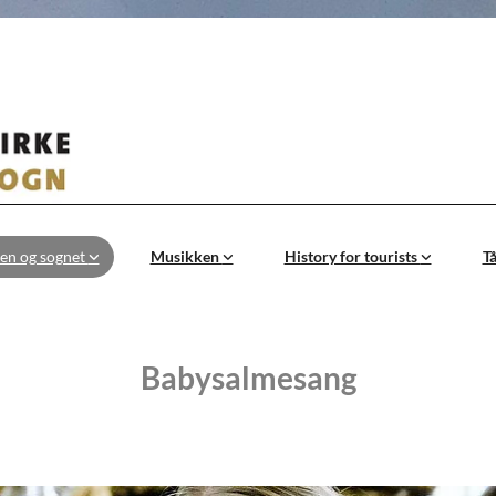
en og sognet
Musikken
History for tourists
T
Babysalmesang