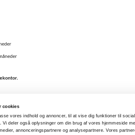
åneder
 måneder
kekontor.
 cookies
passe vores indhold og annoncer, til at vise dig funktioner til soci
fik. Vi deler også oplysninger om din brug af vores hjemmeside m
nnæ Gade 29, 1416 København K
CVR: 10266017 GLN/EAN: 579800

 medier, annonceringspartnere og analysepartnere. Vores partne