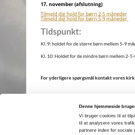
17. november (afslutning)
Tilmeld dig hold for børn 2-5 måneder
Tilmeld dig hold for børn 5-9 måneder
Tidspunkt:
Kl. 9: holdet for de større børn mellem 5-9 m
Kl. 10: Holdet for de mindre børn mellem 2-5
For yderligere spørgsmål kontakt vores kir
Denne hjemmeside bruger
Vi bruger cookies til at til
til at analysere vores tra
Vor Frelsers Kirke · Sankt A

partnere inden for sociale