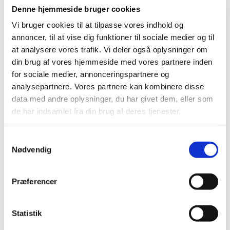
med sognepræst Susanne Møller Olsen og
Denne hjemmeside bruger cookies
journalist Roberta Montanari.
Vi bruger cookies til at tilpasse vores indhold og
annoncer, til at vise dig funktioner til sociale medier og til
Lad året begynde med refleksion og stier ind i
at analysere vores trafik. Vi deler også oplysninger om
erindringen.
din brug af vores hjemmeside med vores partnere inden
Kom til Skriveværkstedet "Ord mellem himmel og jord"
for sociale medier, annonceringspartnere og
med sognepræst Susanne Møller Olsen og journalist
analysepartnere. Vores partnere kan kombinere disse
Roberta Montanari.
data med andre oplysninger, du har givet dem, eller som
de har indsamlet fra din brug af deres tjenester.
Vi starter året med tre aftenener i skriveriets tegn - 20.
januar - 17. februar -
S
17. marts med temaerne "Vejen" - "Huset" -
Nødvendig
a
"Landskabet".
m
Ord mellem himmel og jord er åbne skriveværksteder
t
Præferencer
med plads til alle.
y
k
Her kan erfaringer fra dit eget liv og tekster fra Bibelen
k
Statistik
flette sig ind i hinanden gennem skriveøvelser, der åbner
e