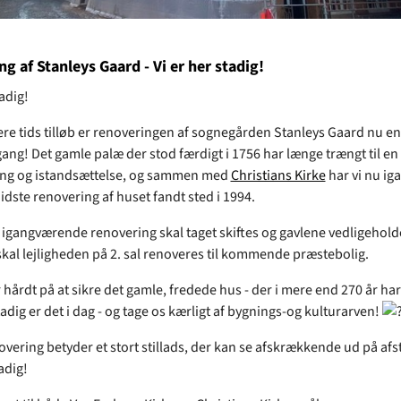
g af Stanleys Gaard - Vi er her stadig!
tadig!
ere tids tilløb er renoveringen af sognegården Stanleys Gaard nu en
ang! Det gamle palæ der stod færdigt i 1756 har længe trængt til en
g og istandsættelse, og sammen med
Christians Kirke
har vi nu ig
idste renovering af huset fandt sted i 1994.
igangværende renovering skal taget skiftes og gavlene vedligehold
skal lejligheden på 2. sal renoveres til kommende præstebolig.
 hårdt på at sikre det gamle, fredede hus - der i mere end 270 år ha
tadig er det i dag - og tage os kærligt af bygnings-og kulturarven!
vering betyder et stort stillads, der kan se afskrækkende ud på af
tadig!