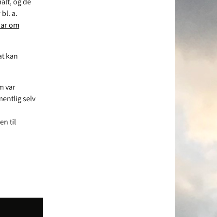
alt, og de
bl. a.
nar om
at kan
m var
entlig selv
en til