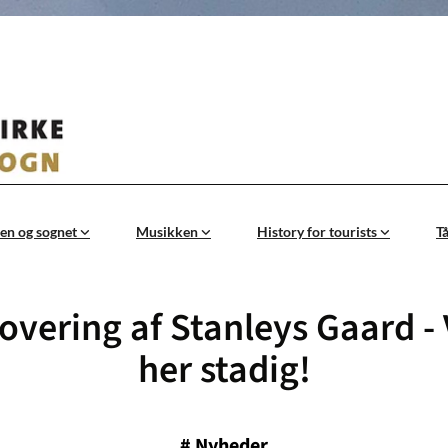
en og sognet
Musikken
History for tourists
T
vering af Stanleys Gaard - 
her stadig!
#
Nyheder