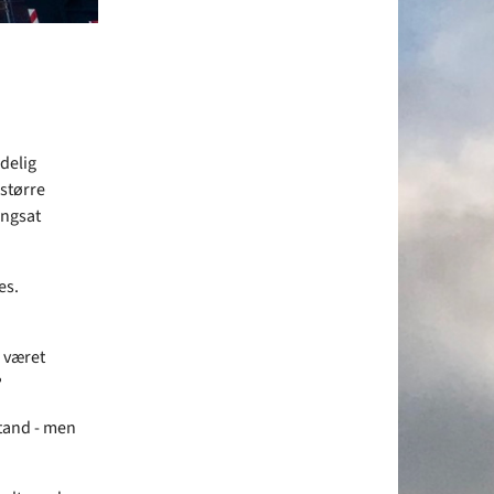
delig
 større
angsat
es.
r været
stand - men