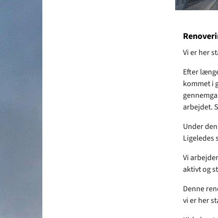
Renoverin
Vi er her s
Efter læng
kommet i g
gennemgan
arbejdet. S
Under den 
Ligeledes 
Vi arbejder
aktivt og s
Denne reno
vi er her s