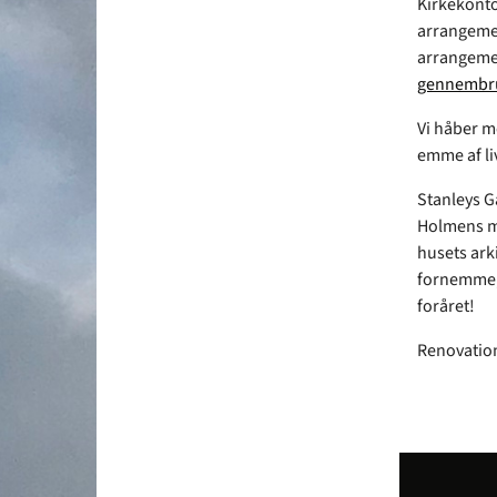
Kirkekonto
arrangemen
arrangeme
gennembrud
Vi håber me
emme af li
Stanleys G
Holmens me
husets arki
fornemme, h
foråret!
Renovation