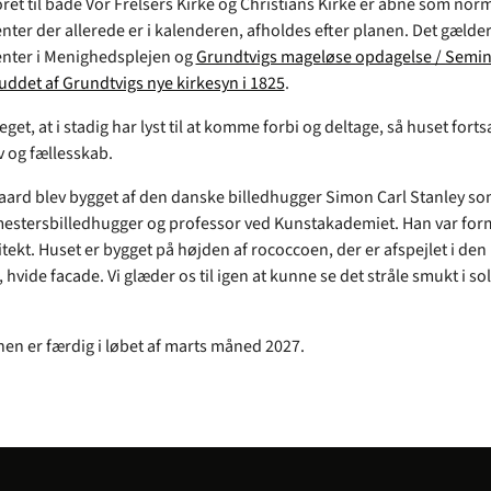
ret til både Vor Frelsers Kirke og Christians Kirke er åbne som norm
ter der allerede er i kalenderen, afholdes efter planen. Det gælder 
nter i Menighedsplejen og
Grundtvigs mageløse opdagelse / Semi
det af Grundtvigs nye kirkesyn i 1825
.
get, at i stadig har lyst til at komme forbi og deltage, så huset forts
v og fællesskab.
aard blev bygget af den danske billedhugger Simon Carl Stanley so
stersbilledhugger og professor ved Kunstakademiet. Han var form
tekt. Huset er bygget på højden af rococcoen, der er afspejlet i den
vide facade. Vi glæder os til igen at kunne se det stråle smukt i sol
en er færdig i løbet af marts måned 2027.