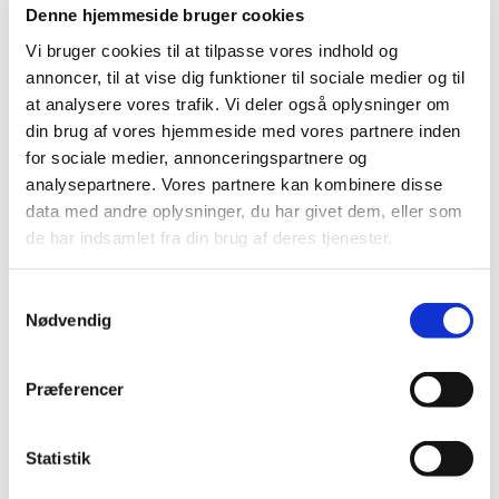
Denne hjemmeside bruger cookies
Vi bruger cookies til at tilpasse vores indhold og
annoncer, til at vise dig funktioner til sociale medier og til
at analysere vores trafik. Vi deler også oplysninger om
din brug af vores hjemmeside med vores partnere inden
for sociale medier, annonceringspartnere og
analysepartnere. Vores partnere kan kombinere disse
data med andre oplysninger, du har givet dem, eller som
Onsdag 29. juli 2026, kl. 17:30
de har indsamlet fra din brug af deres tjenester.
S
Nødvendig
a
m
t
Du vil måske også kunne lide...
Præferencer
y
k
k
Statistik
e