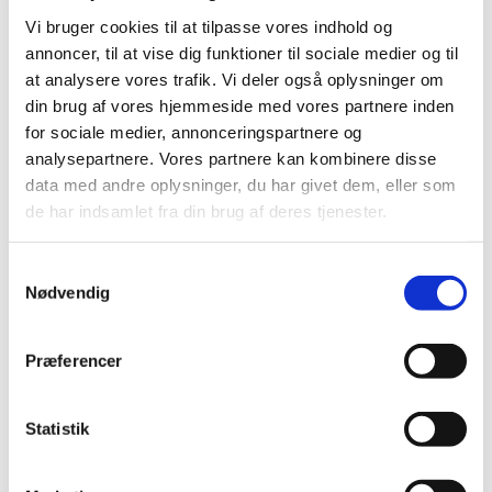
Vi bruger cookies til at tilpasse vores indhold og
annoncer, til at vise dig funktioner til sociale medier og til
at analysere vores trafik. Vi deler også oplysninger om
din brug af vores hjemmeside med vores partnere inden
for sociale medier, annonceringspartnere og
analysepartnere. Vores partnere kan kombinere disse
Fredag 19. november 2027, kl. 19:00
data med andre oplysninger, du har givet dem, eller som
de har indsamlet fra din brug af deres tjenester.
S
Nødvendig
a
m
Du vil måske også kunne lide...
t
Præferencer
y
k
k
Statistik
e
v