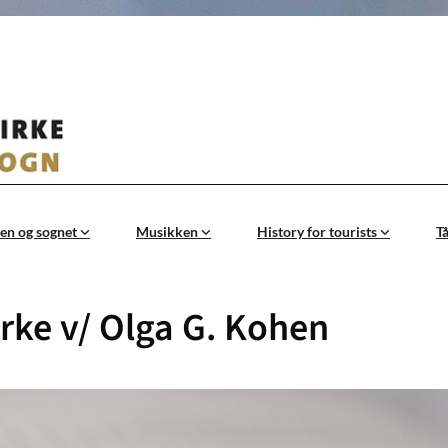
en og sognet
Musikken
History for tourists
T
rke v/ Olga G. Kohen