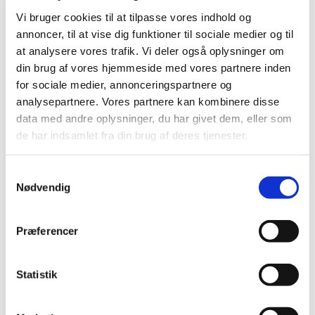
Vi bruger cookies til at tilpasse vores indhold og
annoncer, til at vise dig funktioner til sociale medier og til
at analysere vores trafik. Vi deler også oplysninger om
din brug af vores hjemmeside med vores partnere inden
for sociale medier, annonceringspartnere og
analysepartnere. Vores partnere kan kombinere disse
Fredag 3. september 2027, kl. 19:00
data med andre oplysninger, du har givet dem, eller som
de har indsamlet fra din brug af deres tjenester.
S
Nødvendig
a
m
Du vil måske også kunne lide...
t
Præferencer
y
k
k
Statistik
e
v