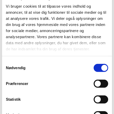
Vi bruger cookies til at tilpasse vores indhold og
annoncer, til at vise dig funktioner til sociale medier og til
at analysere vores trafik. Vi deler også oplysninger om
din brug af vores hjemmeside med vores partnere inden
for sociale medier, annonceringspartnere og
analysepartnere. Vores partnere kan kombinere disse
Fredag 30. juli 2027, kl. 19:00
data med andre oplysninger, du har givet dem, eller som
de har indsamlet fra din brug af deres tjenester.
S
Nødvendig
a
m
Du vil måske også kunne lide...
t
Præferencer
y
k
k
Statistik
e
v