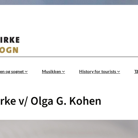
en og sognet
Musikken
History for tourists
T
rke v/ Olga G. Kohen