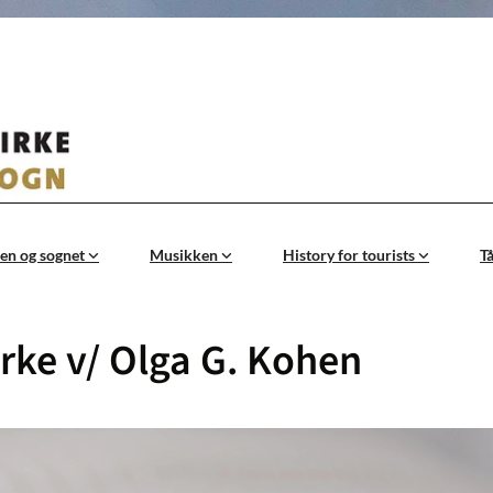
en og sognet
Musikken
History for tourists
T
rke v/ Olga G. Kohen