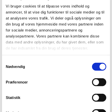
Vi bruger cookies til at tilpasse vores indhold og
annoncer, til at vise dig funktioner til sociale medier og til
at analysere vores trafik. Vi deler også oplysninger om
din brug af vores hjemmeside med vores partnere inden
for sociale medier, annonceringspartnere og
analysepartnere. Vores partnere kan kombinere disse
Fredag 18. september 2026, kl. 19:00
data med andre oplysninger, du har givet dem, eller som
de har indsamlet fra din brug af deres tjenester.
S
Nødvendig
a
m
Du vil måske også kunne lide...
t
Præferencer
y
k
k
Statistik
e
v