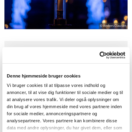
© Anders Clausen
Fredag 21. august 2026, kl. 19:00
Denne hjemmeside bruger cookies
Vi bruger cookies til at tilpasse vores indhold og
Velkommen i Natkirken ☽
annoncer, til at vise dig funktioner til sociale medier og til
at analysere vores trafik. Vi deler også oplysninger om
Second Sun, Jacob Rasmussen, kommer og skaber
din brug af vores hjemmeside med vores partnere inden
elektroniske klangflader, dybe soundscapes og
for sociale medier, annonceringspartnere og
cinematiske indtryk, ambient elektronisk musik
analysepartnere. Vores partnere kan kombinere disse
komponeret og fremført særligt til det smukke
data med andre oplysninger, du har givet dem, eller som
natkirkerum.