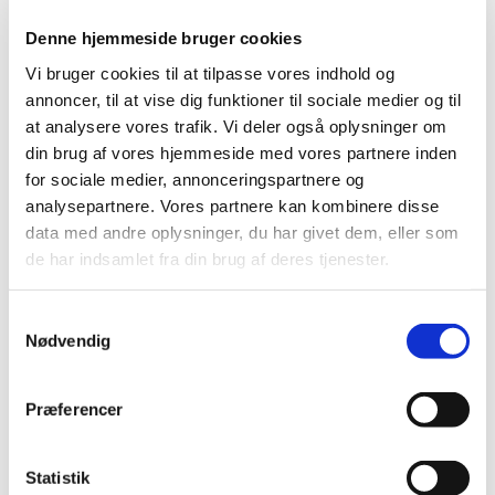
Denne hjemmeside bruger cookies
Vi bruger cookies til at tilpasse vores indhold og
annoncer, til at vise dig funktioner til sociale medier og til
at analysere vores trafik. Vi deler også oplysninger om
din brug af vores hjemmeside med vores partnere inden
for sociale medier, annonceringspartnere og
analysepartnere. Vores partnere kan kombinere disse
data med andre oplysninger, du har givet dem, eller som
de har indsamlet fra din brug af deres tjenester.
Søndag 12. juli 2026, kl. 12:30
S
Nødvendig
a
m
t
Præferencer
y
Du vil måske også kunne lide...
k
k
Statistik