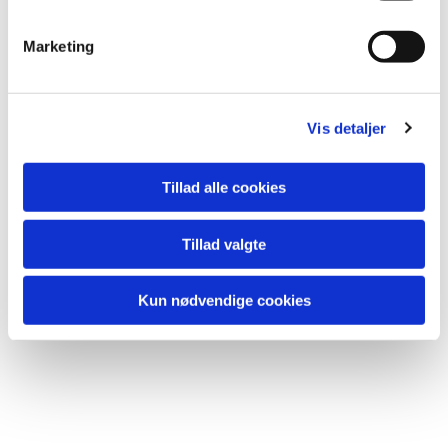
e
v
Marketing
a
l
g
Vis detaljer
Tillad alle cookies
Tillad valgte
Kun nødvendige cookies