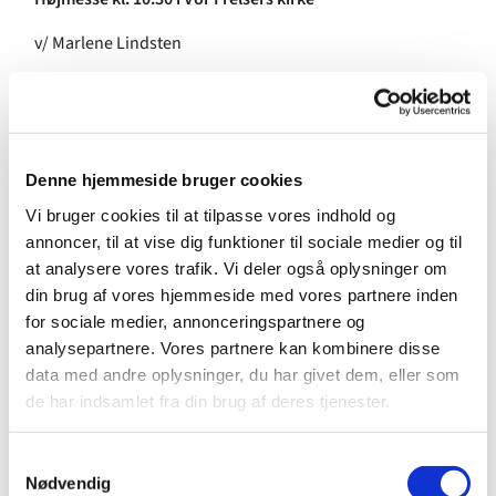
v/ Marlene Lindsten
12.30: Ankomst og velkomst i Stanleys Gaard samt mad
og vin.
Denne hjemmeside bruger cookies
Vi bruger cookies til at tilpasse vores indhold og
13.15-14.00: Jes Fabricius Møller: Religion og politik,
annoncer, til at vise dig funktioner til sociale medier og til
folkekirke og stat fra Grundtvig til K.E. Løgstrup og Hal
at analysere vores trafik. Vi deler også oplysninger om
Koch
din brug af vores hjemmeside med vores partnere inden
for sociale medier, annonceringspartnere og
Forholdet mellem stat og kirke kom for alvor på
analysepartnere. Vores partnere kan kombinere disse
dagsordenen i kraft af Grundtvigs diskussion med H. N.
data med andre oplysninger, du har givet dem, eller som
Clausen i 1825, og de var begge som medlemmer af den
de har indsamlet fra din brug af deres tjenester.
grundlovgivende rigsforsamling med til at føre
diskussionen videre dér. Da Hal Koch midt i den nationale
S
selvbesindelse i efteråret 1940 holdt en serie
Nødvendig
a
forelæsninger om Grundtvig, var det især hans syn på