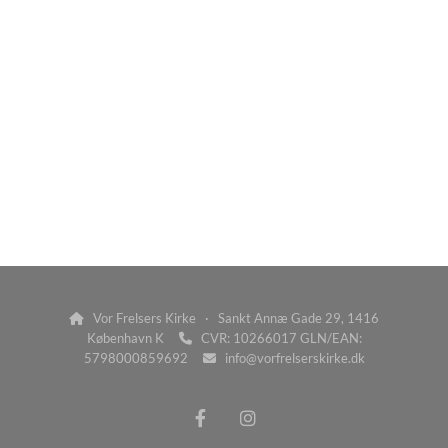
Vor Frelsers Kirke · Sankt Annæ Gade 29, 1416

København K
CVR: 10266017 GLN/EAN:

5798000859692
info@vorfrelserskirke.dk
