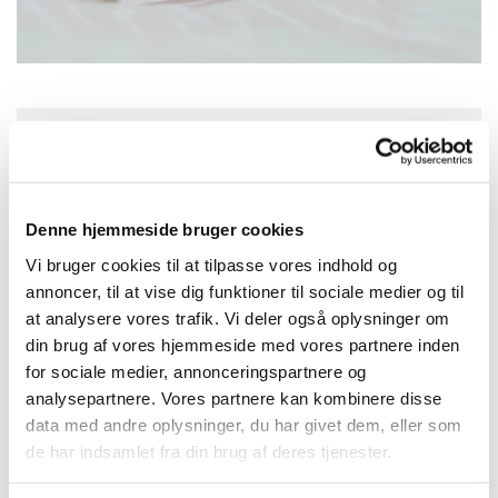
Søndag 27. september 2026, kl. 10:30
Vor Frelsers Kirke, Sankt Annæ Gade 29,
Denne hjemmeside bruger cookies
1416 København K.
Vi bruger cookies til at tilpasse vores indhold og
annoncer, til at vise dig funktioner til sociale medier og til
at analysere vores trafik. Vi deler også oplysninger om
din brug af vores hjemmeside med vores partnere inden
for sociale medier, annonceringspartnere og
analysepartnere. Vores partnere kan kombinere disse
data med andre oplysninger, du har givet dem, eller som
de har indsamlet fra din brug af deres tjenester.