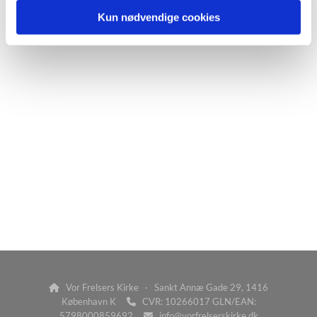
Kun nødvendige cookies
Vor Frelsers Kirke · Sankt Annæ Gade 29, 1416

København K
CVR: 10266017 GLN/EAN:

5798000859692
info@vorfrelserskirke.dk
