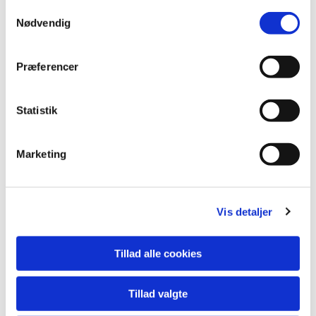
S
Nødvendig
a
m
t
Præferencer
y
k
k
Statistik
e
v
Marketing
a
l
g
Du vil måske også kunne lide...
Vis detaljer
Tillad alle cookies
Tillad valgte