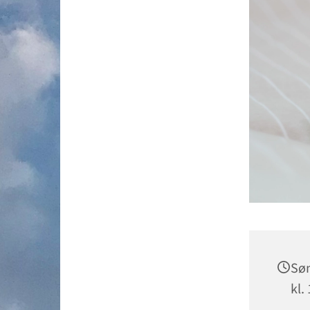
Søn
kl.