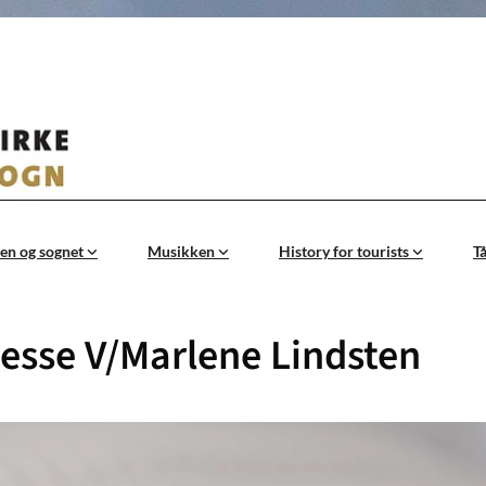
en og sognet
Musikken
History for tourists
T
sse V/Marlene Lindsten