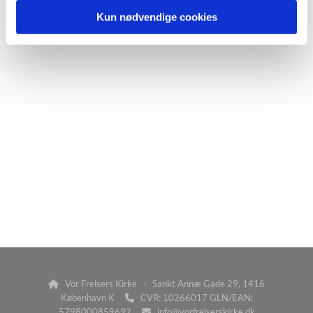
Kun nødvendige cookies
Vor Frelsers Kirke · Sankt Annæ Gade 29, 1416

København K
CVR: 10266017 GLN/EAN:

5798000859692
info@vorfrelserskirke.dk
