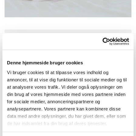
Søndag 9. august 2026, kl. 10:30
Vor Frelsers Kirke, Sankt Annæ Gade 29,
Denne hjemmeside bruger cookies
1416 København K.
Vi bruger cookies til at tilpasse vores indhold og
annoncer, til at vise dig funktioner til sociale medier og til
at analysere vores trafik. Vi deler også oplysninger om
din brug af vores hjemmeside med vores partnere inden
for sociale medier, annonceringspartnere og
analysepartnere. Vores partnere kan kombinere disse
data med andre oplysninger, du har givet dem, eller som
de har indsamlet fra din brug af deres tjenester.