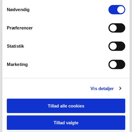
S
Nødvendig
a
m
t
Præferencer
y
k
k
Statistik
e
v
Marketing
a
l
g
Du vil måske også kunne lide...
Vis detaljer
Tillad alle cookies
Tillad valgte