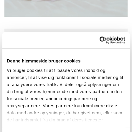
Søndag 12. juli 2026, kl. 10:30
Vor Frelsers Kirke, Sankt Annæ Gade 29,
Denne hjemmeside bruger cookies
1416 København K.
Vi bruger cookies til at tilpasse vores indhold og
annoncer, til at vise dig funktioner til sociale medier og til
at analysere vores trafik. Vi deler også oplysninger om
din brug af vores hjemmeside med vores partnere inden
for sociale medier, annonceringspartnere og
analysepartnere. Vores partnere kan kombinere disse
data med andre oplysninger, du har givet dem, eller som
de har indsamlet fra din brug af deres tjenester.