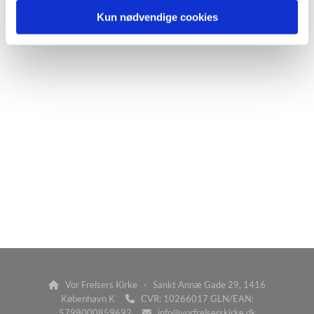
Kun nødvendige cookies
Vor Frelsers Kirke · Sankt Annæ Gade 29, 1416

København K
CVR: 10266017 GLN/EAN:

5798000859692
info@vorfrelserskirke.dk
