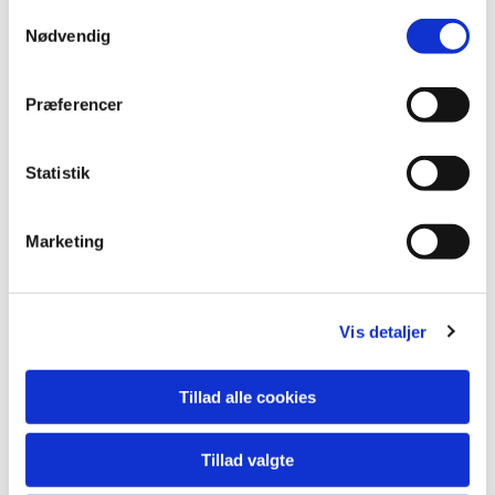
S
Nødvendig
a
m
t
Præferencer
y
k
k
Statistik
e
v
Marketing
a
l
g
Du vil måske også kunne lide...
Vis detaljer
Tillad alle cookies
Tillad valgte