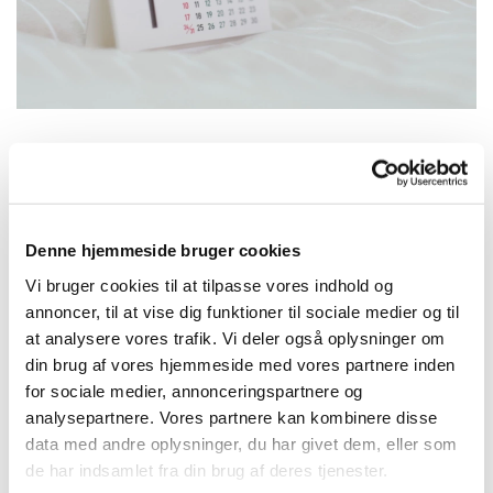
Lørdag 19. september 2026, kl. 10:00
Denne hjemmeside bruger cookies
Vor Frelsers Kirke, Sankt Annæ Gade 29,
Vi bruger cookies til at tilpasse vores indhold og
1416 København K.
annoncer, til at vise dig funktioner til sociale medier og til
at analysere vores trafik. Vi deler også oplysninger om
din brug af vores hjemmeside med vores partnere inden
for sociale medier, annonceringspartnere og
analysepartnere. Vores partnere kan kombinere disse
data med andre oplysninger, du har givet dem, eller som
de har indsamlet fra din brug af deres tjenester.