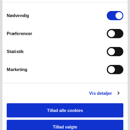
S
Nødvendig
a
m
t
Præferencer
y
k
k
Statistik
e
v
Marketing
a
l
g
Vis detaljer
Du vil måske også kunne lide...
Tillad alle cookies
Tillad valgte