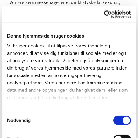
Vor Frelsers messehagel er et unikt stykke kirkekunst,
skabt i en dialog mellem nutiden og kirkens historie og
arkitektur. Samtidig udfylder den en central rolle i
højmessens liturgi. Messehagelen blev designet af
tekstildesigner Rikke Salto og udført af brodøse Lizzi
Denne hjemmeside bruger cookies
Damgaard for Selskabet for Kirkelig Kunst i 2014.
Vi bruger cookies til at tilpasse vores indhold og
Messehaglers design og symbolik er en vigtig del af
annoncer, til at vise dig funktioner til sociale medier og til
gudstjenesten, der hjælper os med at forstå og engagere
at analysere vores trafik. Vi deler også oplysninger om
os i vores trostradition. Deres farver angiver, hvilken del
din brug af vores hjemmeside med vores partnere inden
af kirkeåret vi befinder os i, og det ophøjer nadverens
for sociale medier, annonceringspartnere og
sakramente, når præsten iklæder sig en smuk
analysepartnere. Vores partnere kan kombinere disse
messehagel, på samme måde som når vi klæder os pænt
data med andre oplysninger, du har givet dem, eller som
på til vigtige middage.
de har indsamlet fra din brug af deres tjenester.
Den grønne messehagel fra Vor Frelsers Kirke er præget
S
af motivet "Livets træ", her afbildet som et vildt æbletræ i
Nødvendig
a
alle dets stadier: knop, blomst, frugt og afvisnet. Træets
m
grene er fremstillet i ophøjet guldbroderi, en teknik fra
t