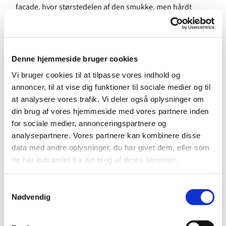
facade, hvor størstedelen af den smukke, men hårdt
medtagede sandstensudsmykning udskiftes.
I forbindelse med nedtagningen af en sten, der tidligere
var blevet restaureret, faldt stenhuggernes øjne på noget
Denne hjemmeside bruger cookies
grønt, som dukkede op fra cementen bagved. Det viste sig
Vi bruger cookies til at tilpasse vores indhold og
at være en gammel ølflaske med en lille seddel indeni!
annoncer, til at vise dig funktioner til sociale medier og til
Flasken gik desværre i stykker ved nedtagningen, men
at analysere vores trafik. Vi deler også oplysninger om
den lille seddel blev afleveret til Nationalmuseet. Her blev
din brug af vores hjemmeside med vores partnere inden
den rullet ud og nænsomt samlet igen, så man kunne
for sociale medier, annonceringspartnere og
læse beskeden skrevet med blyant:
analysepartnere. Vores partnere kan kombinere disse
data med andre oplysninger, du har givet dem, eller som
“Denne Seddel er lagt i Flaske af Stenhugger Alfred
de har indsamlet fra din brug af deres tjenester.
Nielsen o- ---mrerforma--
Cornel--- Andersen d. -7.september 1903.”
S
Nødvendig
a
m
t